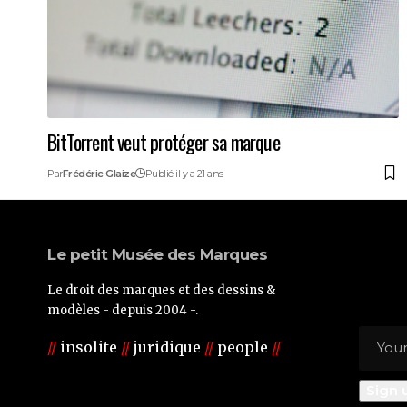
BitTorrent veut protéger sa marque
Par
Frédéric Glaize
Publié il y a 21 ans
Le petit Musée des Marques
Le droit des marques et des dessins &
modèles - depuis 2004 -.
//
insolite
//
juridique
//
people
//