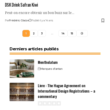
DSK Drink Safran Kiwi
Peut-on encore obtenir un bon buzz sur le…
Par
Frédéric Glaize
Publié il y a 14 ans
1
2
3
…
14
15
Derniers articles publiés
Mentholatum
Marques d'antan
Livre : The Hague Agreement on
International Design Registrations – a
commentary