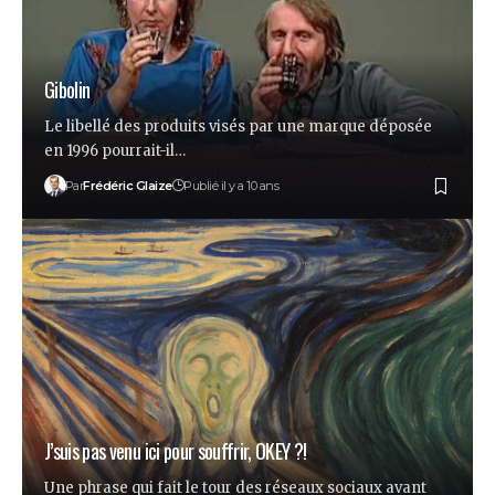
Gibolin
Le libellé des produits visés par une marque déposée
en 1996 pourrait-il…
Par
Frédéric Glaize
Publié il y a 10 ans
J’suis pas venu ici pour souffrir, OKEY ?!
Une phrase qui fait le tour des réseaux sociaux avant