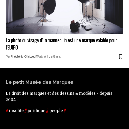
La photo du visage d’un mannequin est une marque valable pour
l’EUIPO
Par
Frédéric Glaize
Publié il y a 8 ans
Le petit Musée des Marques
Le droit des marques et des dessins & modèles - depuis
2004 -.
//
insolite
//
juridique
//
people
//