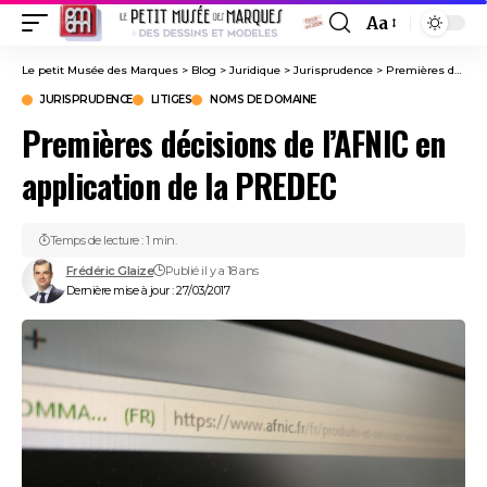
Aa
Font
Resizer
Le petit Musée des Marques
>
Blog
>
Juridique
>
Jurisprudence
>
Premières décisions de l’AFNIC en application de la PREDEC
JURISPRUDENCE
LITIGES
NOMS DE DOMAINE
Premières décisions de l’AFNIC en
application de la PREDEC
Temps de lecture : 1 min.
Frédéric Glaize
Publié il y a 18 ans
Dernière mise à jour : 27/03/2017