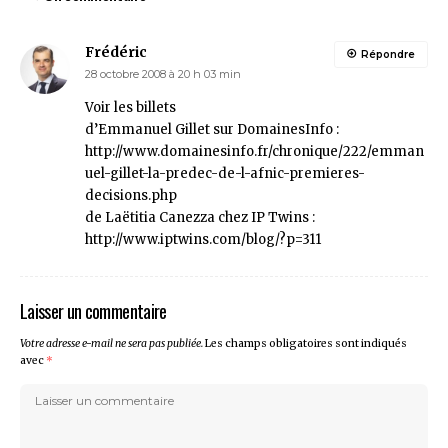
Frédéric
Répondre
28 octobre 2008 à 20 h 03 min
Voir les billets
d’Emmanuel Gillet sur DomainesInfo :
http://www.domainesinfo.fr/chronique/222/emman
uel-gillet-la-predec-de-l-afnic-premieres-
decisions.php
de Laëtitia Canezza chez IP Twins :
http://www.iptwins.com/blog/?p=311
Laisser un commentaire
Votre adresse e-mail ne sera pas publiée.
Les champs obligatoires sont indiqués
avec
*