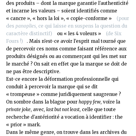
des produits – dont la marque garantie l’authenticité
et incarne les valeurs – soient identifiés comme
« cancre », « hors la loi », « copie-conforme »
(pour
des
panoplies
, ce qui laisse en suspens la question du
caractère distinctif)
ou « les 4 voleurs »
(de Six
Fours !)
. Mais n’est-ce avoir l’esprit mal tourné que
de percevoir ces noms comme faisant référence aux
produits désignés ou au commerçant qui les met sur
le marché ? On sait en effet que la marque se doit de
ne pas être descriptive.
Est-ce encore la déformation professionnelle qui
conduit à percevoir la marque qui se dit
« trompeuse » comme juridiquement saugrenue ?
On sombre dans la blague pour
happy few
, voire la
private joke
, avec,
last but not least
, celle que toute
recherche d’antériorité a vocation à identifier : the
« prior » mark.
Dans le même genre, on trouve dans les archives du