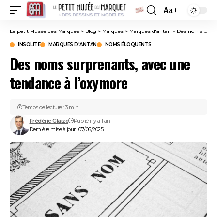
Aa
Font
Resizer
Le petit Musée des Marques
>
Blog
>
Marques
>
Marques d'antan
>
Des noms surprenants, avec une tendance à l’oxymore
INSOLITE
MARQUES D'ANTAN
NOMS ÉLOQUENTS
Des noms surprenants, avec une
tendance à l’oxymore
Temps de lecture : 3 min.
Frédéric Glaize
Publié il y a 1 an
Dernière mise à jour : 07/06/2025