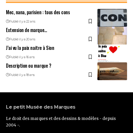
Mec, nana, parisien : tous des cons
Publié il y a 22 ans
Extension de marque…
Publié il y a 20 ans
J’ai vu la paix naitre à Sion
Publié il y a 16 ans
Description ou marque ?
Publié il y a 18 ans
Le petit Musée des Marques
Le droit des marques et des dessins & modèles - depuis
2004 -.