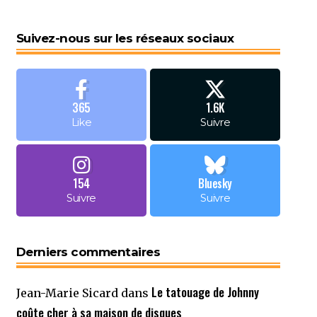
Suivez-nous sur les réseaux sociaux
365
1.6K
Like
Suivre
154
Bluesky
Suivre
Suivre
Derniers commentaires
Le tatouage de Johnny
Jean-Marie Sicard
dans
coûte cher à sa maison de disques