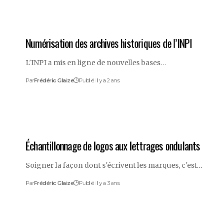
Numérisation des archives historiques de l’INPI
L'INPI a mis en ligne de nouvelles bases…
Par
Frédéric Glaize
Publié il y a 2 ans
Échantillonnage de logos aux lettrages ondulants
Soigner la façon dont s'écrivent les marques, c'est…
Par
Frédéric Glaize
Publié il y a 3 ans