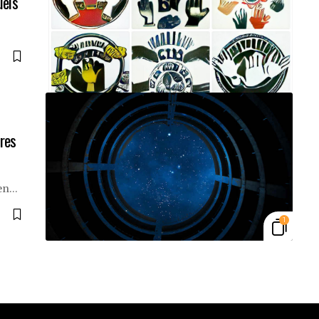
uels
tres
 en…
1