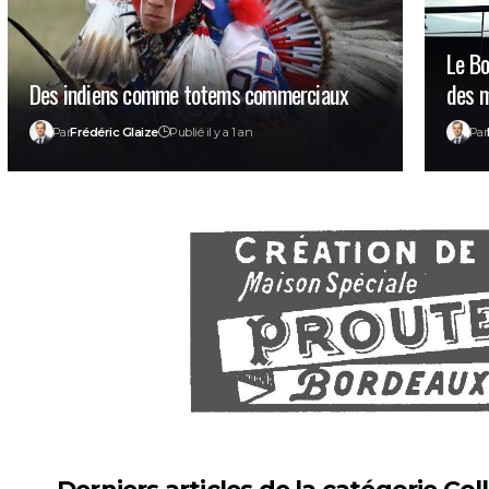
Le Bo
Des indiens comme totems commerciaux
des 
Par
Frédéric Glaize
Publié il y a 1 an
Par