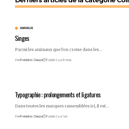
Derniers articles de la catégorie Col
ANIMAUX
Singes
Parmi les animaux que l'on croise dans les…
Par
Frédéric Glaize
Publié il y a 9 mois
Typographie : prolongements et ligatures
Dans toutes les marques rassemblées ici, il est…
Par
Frédéric Glaize
Publié il y a 1 an