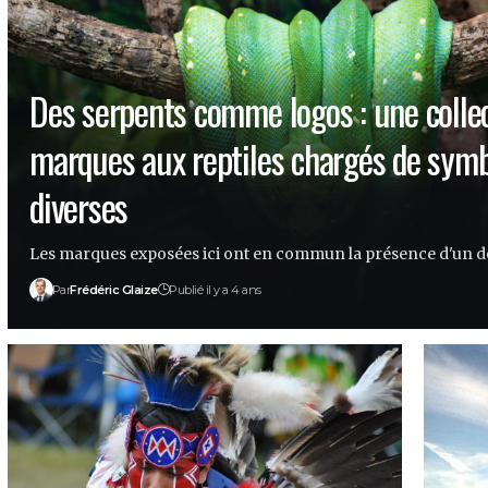
Des serpents comme logos : une colle
marques aux reptiles chargés de sym
diverses
Les marques exposées ici ont en commun la présence d'un d
Par
Frédéric Glaize
Publié il y a 4 ans