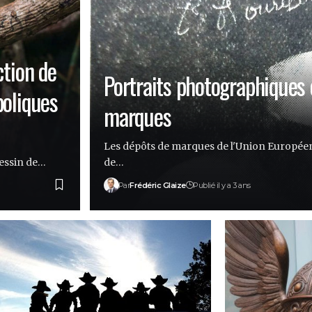
ction de
Portraits photographiques 
boliques
marques
Les dépôts de marques de l'Union Européen
essin de…
de…
Par
Frédéric Glaize
Publié il y a 3 ans