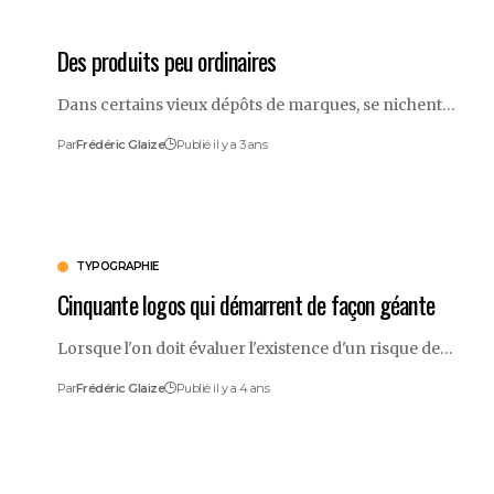
Des produits peu ordinaires
Dans certains vieux dépôts de marques, se nichent…
Par
Frédéric Glaize
Publié il y a 3 ans
TYPOGRAPHIE
Cinquante logos qui démarrent de façon géante
Lorsque l'on doit évaluer l'existence d'un risque de…
Par
Frédéric Glaize
Publié il y a 4 ans