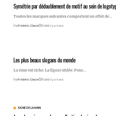
Symétrie par dédoublement de motif au sein de logoty
Toutes les marques suivantes comportent un effet de…
Par
Frédéric Glaize
Publié il y a 4 ans
Les plus beaux slogans du monde
La rime est riche. La figure stylée. Pour…
Par
Frédéric Glaize
Publié il y a 4 ans
SIGNE DE LA MAIN