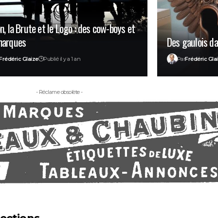
n, la Brute et le Logo : des cow-boys et
marques
Des gaulois d
Frédéric Glaize
Publié il y a 1 an
Par
Frédéric Gla
- Réclame obsolète -