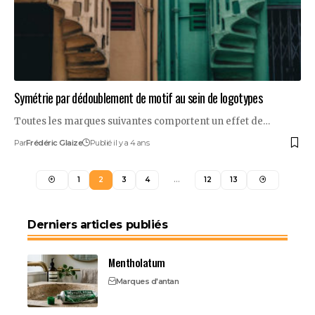
Symétrie par dédoublement de motif au sein de logotypes
Toutes les marques suivantes comportent un effet de…
Par
Frédéric Glaize
Publié il y a 4 ans
1
2
3
4
…
12
13
Derniers articles publiés
Mentholatum
Marques d'antan