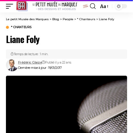
Aa
Font
Resizer
Le petit Musée des Marques
>
Blog
>
People
>
* Chanteurs
>
Liane Foly
* CHANTEURS
Liane Foly
Temps de lecture : 1 min.
Frédéric Glaize
Publié il y a 22 ans
Dernière mise à jour : 19/01/2017