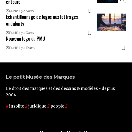
entoure
Publié il y a 5 ans
Échantillonnage de logos aux lettrages
ondulants
Publié il y a 3 ans
Nouveau logo du PMU
Publié il y a 19 ans
Le petit Musée des Marques
Le droit des marques et des dessins & modèles - depuis
2004 -.
//
insolite
//
juridique
//
people
//