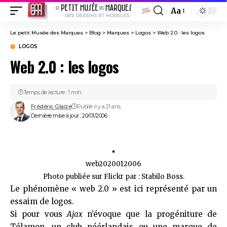
Aa
Font
Resizer
Le petit Musée des Marques
>
Blog
>
Marques
>
Logos
>
Web 2.0 : les logos
LOGOS
Web 2.0 : les logos
Temps de lecture : 1 min.
Frédéric Glaize
Publié il y a 21 ans
Dernière mise à jour : 20/01/2006
web2020012006
Photo publiée sur Flickr par :
Stabilo Boss
.
Le phénomène « web 2.0 » est ici représenté par un
essaim de logos.
Si pour vous
Ajax
n’évoque que la
progéniture de
Télamon
, un
club néérlandais
ou une
marque de