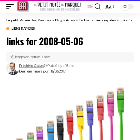
Aa
Font
Resizer
Le petit Musée des Marques
>
Blog
>
Actus
>
En bref
>
Liens rapides
>
links for 2008-05-06
LIENS RAPIDES
links for 2008-05-06
Temps de lecture : 1 min.
Frédéric Glaize
Publié il y a 18 ans
Dernière mise à jour : 16/03/2017