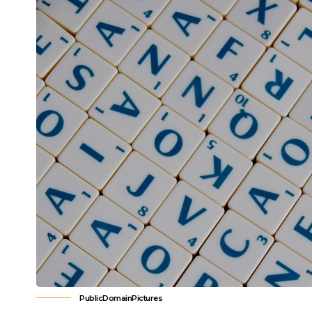
PublicDomainPictures