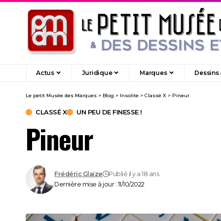
Actus
Juridique
Marques
Dessins
Le petit Musée des Marques
>
Blog
>
Insolite
>
Classé X
>
Pineur
CLASSÉ X
UN PEU DE FINESSE !
Pineur
Frédéric Glaize
Publié il y a 18 ans
Dernière mise à jour : 11/10/2022