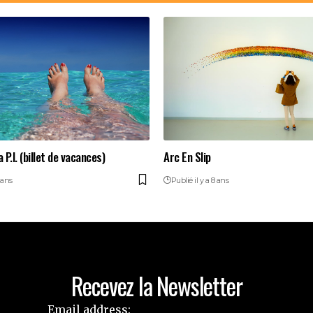
 P.I. (billet de vacances)
Arc En Slip
 ans
Publié il y a 8 ans
Recevez la Newsletter
Email address: