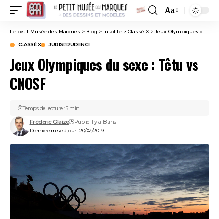
Aa
Font
Resizer
Le petit Musée des Marques
>
Blog
>
Insolite
>
Classé X
>
Jeux Olympiques du sexe : Têtu vs CNOSF
CLASSÉ X
JURISPRUDENCE
Jeux Olympiques du sexe : Têtu vs
CNOSF
Temps de lecture : 6 min.
Frédéric Glaize
Publié il y a 18 ans
Dernière mise à jour : 20/02/2019