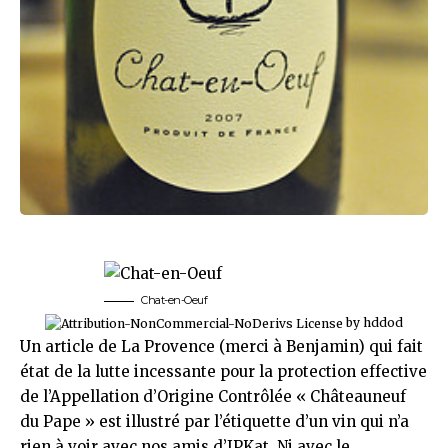
Chat-en-Oeuf
by
hddod
Un
article de La Provence
(merci à Benjamin) qui fait
état de la lutte incessante pour la protection effective
de l’Appellation d’Origine Contrôlée «
Châteauneuf
du Pape
» est illustré par l’étiquette d’
un vin
qui n’a
rien à voir avec nos amis d’
IPKat
. Ni avec le