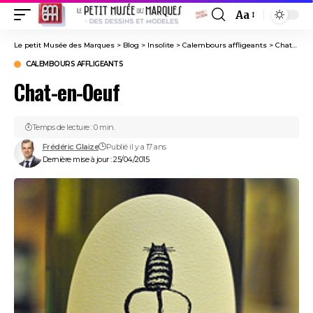
Aa
Font
Resizer
Le petit Musée des Marques
>
Blog
>
Insolite
>
Calembours affligeants
>
Chat-en-Oeuf
CALEMBOURS AFFLIGEANTS
Chat-en-Oeuf
Temps de lecture : 0 min.
Frédéric Glaize
Publié il y a 17 ans
Dernière mise à jour : 25/04/2015