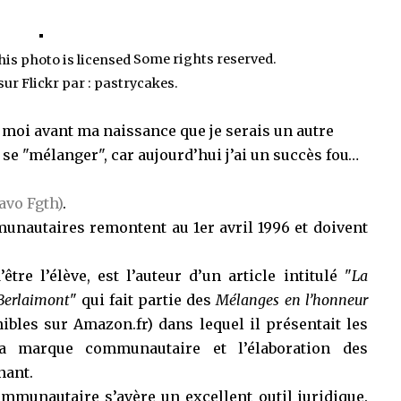
Some rights reserved.
ur Flickr par :
pastrycakes
.
 moi avant ma naissance que je serais un autre
 se "mélanger", car aujourd’hui j’ai un succès fou…
avo Fgth)
.
nautaires remontent au 1er avril 1996 et doivent
’être l’élève, est l’auteur d’un article intitulé "
La
Berlaimont
" qui fait partie des
Mélanges en l’honneur
ibles sur Amazon.fr
) dans lequel il présentait les
la marque communautaire et l’élaboration des
nant.
munautaire s’avère un excellent outil juridique.