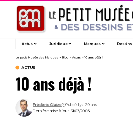
Actus
Juridique
Marques
Dessins
Le petit Musée des Marques
>
Blog
>
Actus
>
10 ans déjà !
ACTUS
10 ans déjà !
Frédéric Glaize
Publié il y a 20 ans
Dernière mise à jour : 31/03/2006