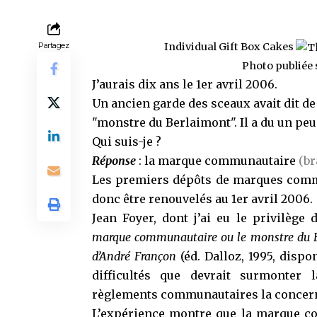
Partagez
Individual Gift Box Cakes
Photo publiée s
J’aurais dix ans le 1er avril 2006.
Un ancien garde des sceaux avait dit de
"monstre du Berlaimont". Il a du un peu
Qui suis-je ?
Réponse
: la marque communautaire
(br
Les premiers dépôts de marques commu
donc être renouvelés au 1er avril 2006.
Jean Foyer
, dont j’ai eu le privilège d
marque communautaire ou le monstre du 
d’André Françon
(éd. Dalloz, 1995,
dispon
difficultés que devrait surmonter 
règlements communautaires la concer
L’expérience montre que la marque com