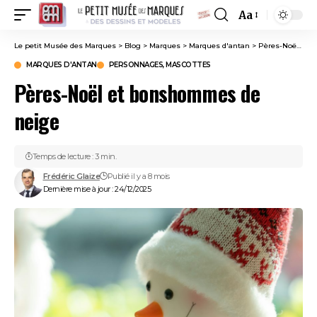
Aa
Font
Resizer
Le petit Musée des Marques
>
Blog
>
Marques
>
Marques d'antan
>
Pères-Noël et bonshommes de neige
MARQUES D'ANTAN
PERSONNAGES, MASCOTTES
Pères-Noël et bonshommes de
neige
Temps de lecture : 3 min.
Frédéric Glaize
Publié il y a 8 mois
Dernière mise à jour : 24/12/2025