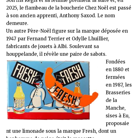
Son fils Régis et sa femme prennent la suite et, en
2025, le flambeau de la
boucherie Chez Noël
est passé
à son ancien apprenti, Anthony Saxod. Le nom
demeure.
Un autre Père-Noël figure sur la marque déposée en
1947 par Fernand Terrier et Odylle Lhuillier,
fabricants de jouets à Albi. Soulevant sa
houppelande, il révèle une paire de sabots.
Fondées
en 1880 et
fermées
en 1987, les
Brasseries
de la
Manche
,
sises à Eu,
proposaie
nt une limonade sous la marque Fresh, dont un