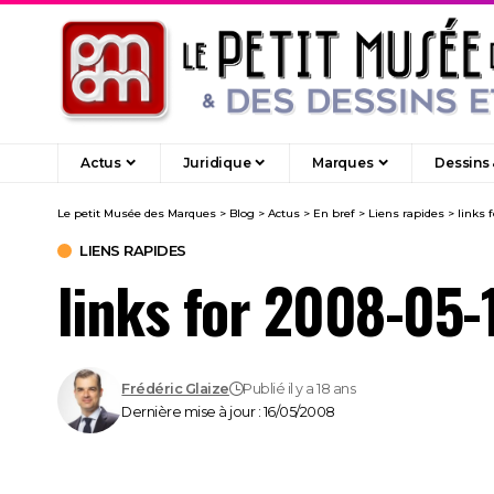
Actus
Juridique
Marques
Dessins
Le petit Musée des Marques
>
Blog
>
Actus
>
En bref
>
Liens rapides
>
links 
LIENS RAPIDES
links for 2008-05-
Frédéric Glaize
Publié il y a 18 ans
Dernière mise à jour : 16/05/2008