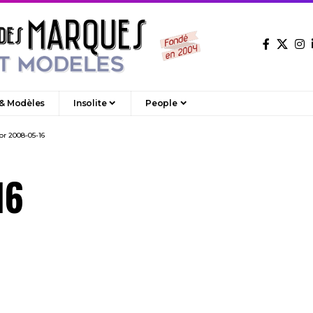
 & Modèles
Insolite
People
for 2008-05-16
16