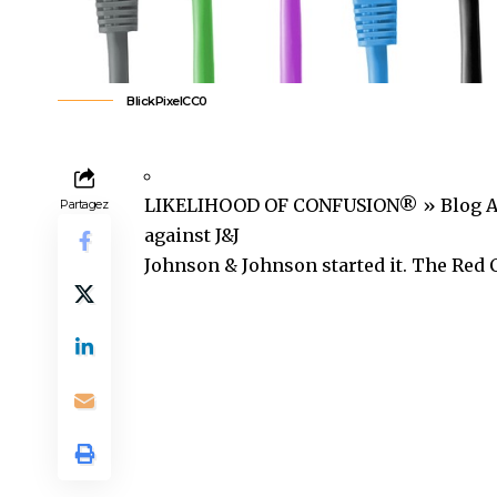
BlickPixel
CC0
LIKELIHOOD OF CONFUSION® » Blog Arc
Partagez
against J&J
Johnson & Johnson started it. The Red 