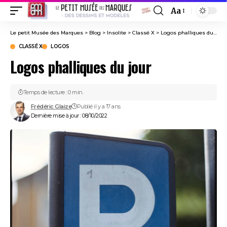
Aa
Font
Resizer
Le petit Musée des Marques
>
Blog
>
Insolite
>
Classé X
>
Logos phalliques du jour
CLASSÉ X
LOGOS
Logos phalliques du jour
Temps de lecture : 0 min.
Frédéric Glaize
Publié il y a 17 ans
Dernière mise à jour : 08/10/2022