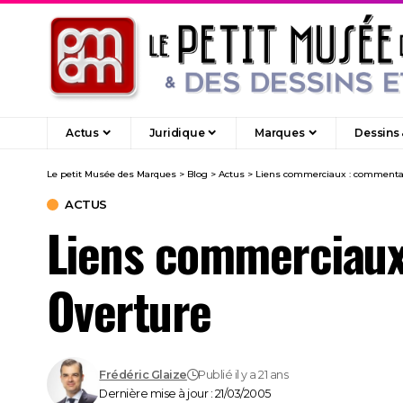
Actus
Juridique
Marques
Dessins
Le petit Musée des Marques
>
Blog
>
Actus
>
Liens commerciaux : commentaire
ACTUS
Liens commerciaux 
Overture
Frédéric Glaize
Publié il y a 21 ans
Dernière mise à jour : 21/03/2005