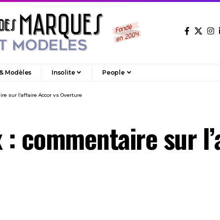
 & Modèles
Insolite
People
 sur l’affaire Accor vs Overture
: commentaire sur l’a