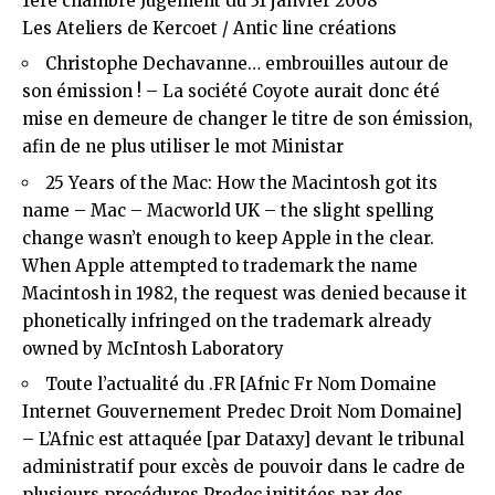
1ère chambre Jugement du 31 janvier 2008
Les Ateliers de Kercoet / Antic line créations
Christophe Dechavanne… embrouilles autour de
son émission !
– La société Coyote aurait donc été
mise en demeure de changer le titre de son émission,
afin de ne plus utiliser le mot Ministar
25 Years of the Mac: How the Macintosh got its
name – Mac – Macworld UK
– the slight spelling
change wasn’t enough to keep Apple in the clear.
When Apple attempted to trademark the name
Macintosh in 1982, the request was denied because it
phonetically infringed on the trademark already
owned by McIntosh Laboratory
Toute l’actualité du .FR [Afnic Fr Nom Domaine
Internet Gouvernement Predec Droit Nom Domaine]
– L’Afnic est attaquée [par Dataxy] devant le tribunal
administratif pour excès de pouvoir dans le cadre de
plusieurs procédures Predec inititées par des