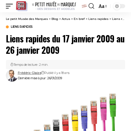
Aa
Font
Resizer
Le petit Musée des Marques
>
Blog
>
Actus
>
En bref
>
Liens rapides
>
Liens rapides du 17 janvier 2009 au 26 janvier 2009
LIENS RAPIDES
Liens rapides du 17 janvier 2009 au
26 janvier 2009
Temps de lecture : 2 min.
Frédéric Glaize
Publié il y a 18 ans
Dernière mise à jour : 26/01/2009