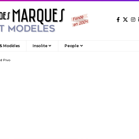
 & Modèles
Insolite
People
d Pivo