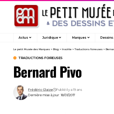
Actus
Juridique
Marques
Dessins
Le petit Musée des Marques
>
Blog
>
Insolite
>
Traductions foireuses
>
Bernar
TRADUCTIONS FOIREUSES
Bernard Pivo
Frédéric Glaize
Publié il y a 19 ans
Dernière mise à jour : 18/01/2017