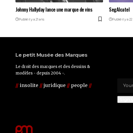
Johnny Hallyday lance une marque de vins
SegAlcatel
Publié il y a 21 ans
Publié il y a 22
Le petit Musée des Marques
Le droit des marques et des dessins &
modèles - depuis 2004 -.
//
insolite
//
juridique
//
people
//