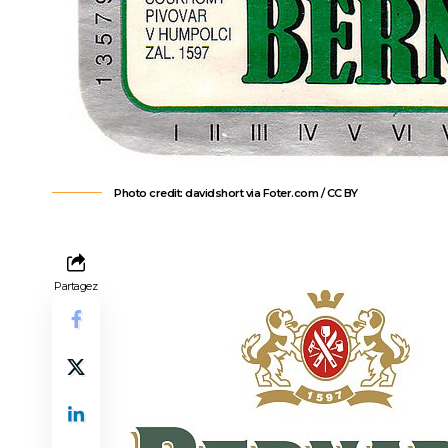
Photo credit:
davidshort
via
Foter.com
/
CC BY
Partagez