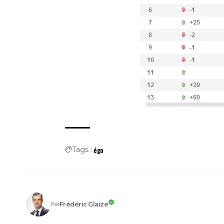
égo
Tags :
Frédéric Glaize
Par