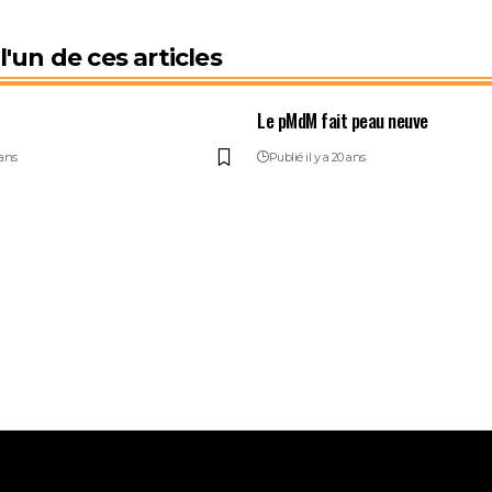
'un de ces articles
Le pMdM fait peau neuve
 ans
Publié il y a 20 ans