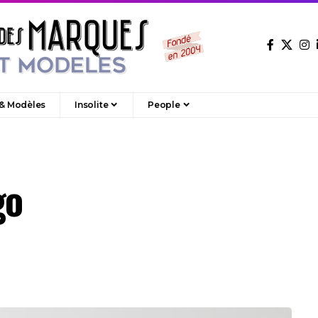
 & Modèles
Insolite
People
go