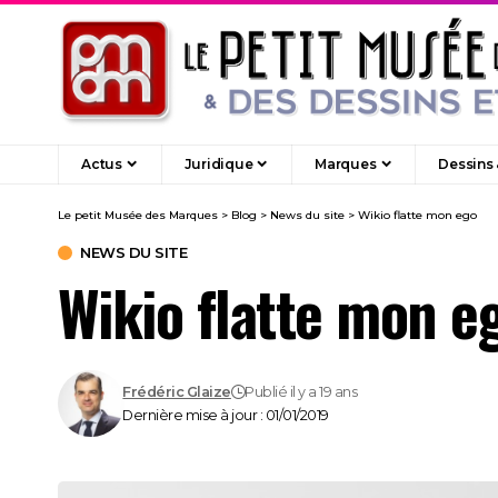
Actus
Juridique
Marques
Dessins
Le petit Musée des Marques
>
Blog
>
News du site
>
Wikio flatte mon ego
NEWS DU SITE
Wikio flatte mon e
Frédéric Glaize
Publié il y a 19 ans
Dernière mise à jour : 01/01/2019