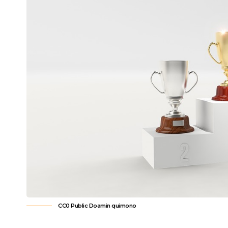
CC0 Public Doamin
quimono