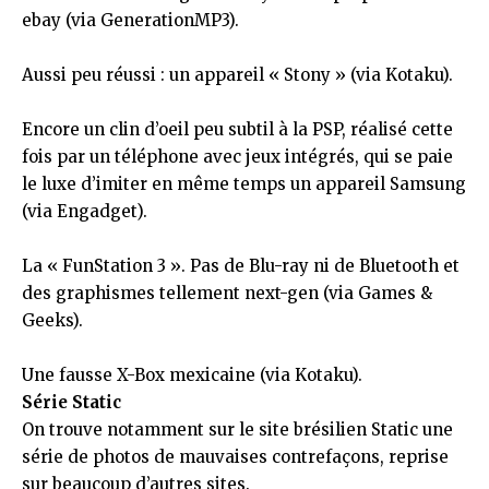
ebay
(
via GenerationMP3
).
Aussi peu réussi : un appareil « Stony » (via
Kotaku
).
Encore un clin d’oeil peu subtil à la PSP, réalisé cette
fois par un téléphone avec jeux intégrés, qui se paie
le luxe d’imiter en même temps un appareil Samsung
(via
Engadget
).
La « FunStation 3 ». Pas de Blu-ray ni de Bluetooth et
des graphismes tellement
next-gen
(via
Games &
Geeks
).
Une fausse X-Box mexicaine (via
Kotaku
).
Série Static
On trouve notamment sur le site brésilien Static une
série de photos
de mauvaises contrefaçons, reprise
sur beaucoup d’
autres
sites.