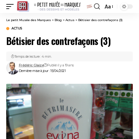
Aa
Font
Resizer
Le petit Musée des Marques
>
Blog
>
Actus
>
Bétisier des contrefaçons (3)
ACTUS
Bétisier des contrefaçons (3)
Temps de lecture : 4 min.
Frédéric Glaize
Publié il y a 19 ans
Dernière mise à jour : 15/04/2021