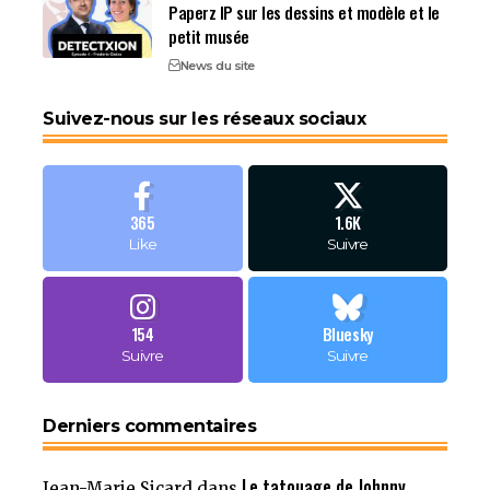
Paperz IP sur les dessins et modèle et le
petit musée
News du site
Suivez-nous sur les réseaux sociaux
365
1.6K
Like
Suivre
154
Bluesky
Suivre
Suivre
Derniers commentaires
Le tatouage de Johnny
Jean-Marie Sicard
dans