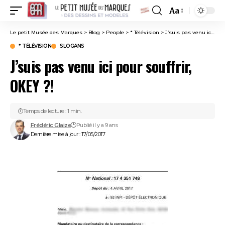
Aa
Font
Resizer
Le petit Musée des Marques
>
Blog
>
People
>
* Télévision
>
J’suis pas venu ici pour souffrir, OKEY ?!
* TÉLÉVISION
SLOGANS
J’suis pas venu ici pour souffrir,
OKEY ?!
Temps de lecture : 1 min.
Frédéric Glaize
Publié il y a 9 ans
Dernière mise à jour : 17/05/2017