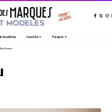
 & Modèles
Insolite
People
 Boutineau
u