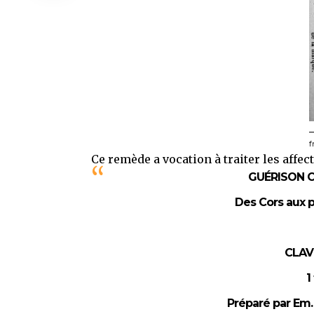
f
Ce remède a vocation à traiter les affe
GUÉRISON C
Des Cors aux p
CLAV
1
Préparé par Em