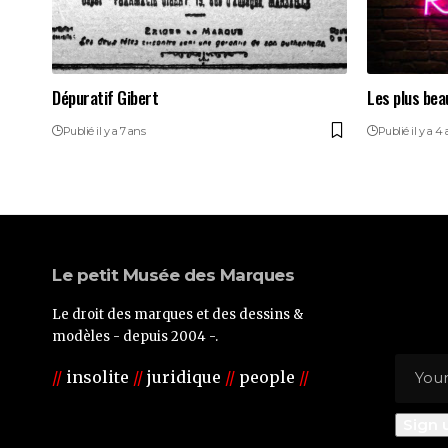
Dépuratif Gibert
Les plus bea
Publié il y a 7 ans
Publié il y a 4
Le petit Musée des Marques
Le droit des marques et des dessins &
modèles - depuis 2004 -.
//
insolite
//
juridique
//
people
//