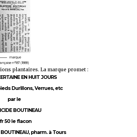
marque
rançaise n°187 (1888)
ctions plantaires. La marque promet :
ERTAINE EN HUIT JOURS
ieds Durillons, Verrues, etc
par le
ICIDE BOUTINEAU
 fr 50 le flacon
. BOUTINEAU, pharm. à Tours