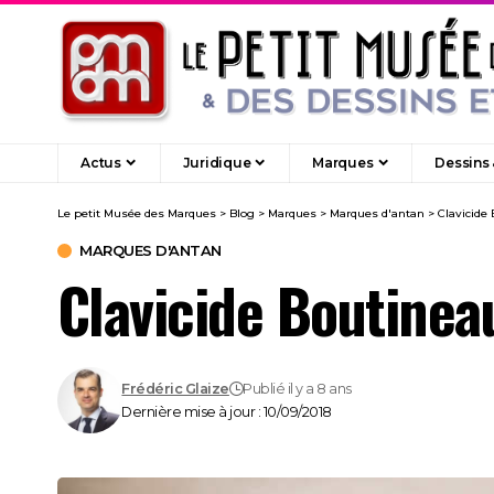
Actus
Juridique
Marques
Dessins
Le petit Musée des Marques
>
Blog
>
Marques
>
Marques d'antan
>
Clavicide
MARQUES D'ANTAN
Clavicide Boutinea
Frédéric Glaize
Publié il y a 8 ans
Dernière mise à jour : 10/09/2018