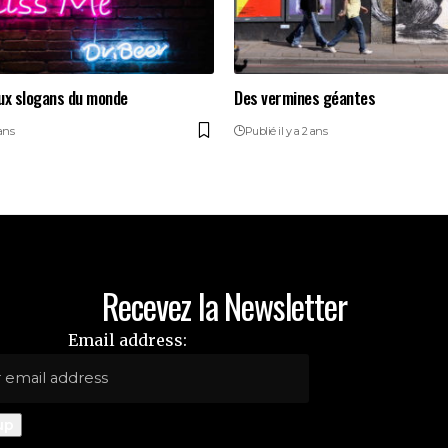
ux slogans du monde
Des vermines géantes
 ans
Publié il y a 2 ans
Recevez la Newsletter
Email address: