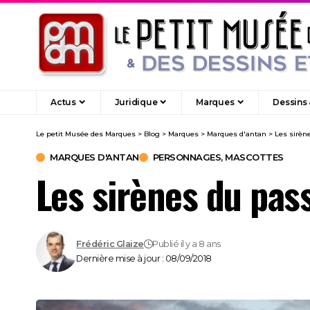
Actus
Juridique
Marques
Dessins
Le petit Musée des Marques
>
Blog
>
Marques
>
Marques d'antan
>
Les sirèn
MARQUES D'ANTAN
PERSONNAGES, MASCOTTES
Les sirènes du pas
Frédéric Glaize
Publié il y a 8 ans
Dernière mise à jour : 08/09/2018