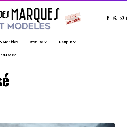
 & Modèles
Insolite
People
es du passé
sé