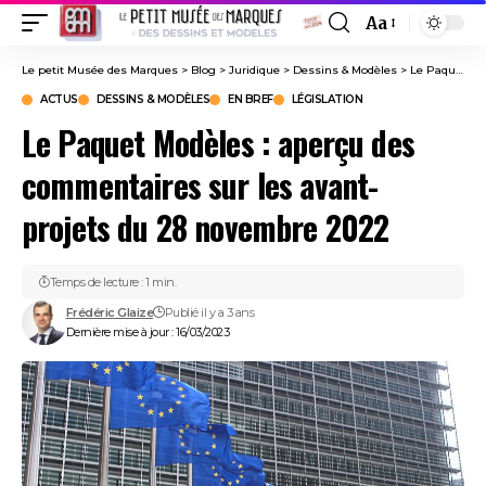
Aa
Font
Resizer
Le petit Musée des Marques
>
Blog
>
Juridique
>
Dessins & Modèles
>
Le Paquet Modèles : aperçu des commentaires sur les avant-projets du 28 novembre 2022
ACTUS
DESSINS & MODÈLES
EN BREF
LÉGISLATION
Le Paquet Modèles : aperçu des
commentaires sur les avant-
projets du 28 novembre 2022
Temps de lecture : 1 min.
Frédéric Glaize
Publié il y a 3 ans
Dernière mise à jour : 16/03/2023