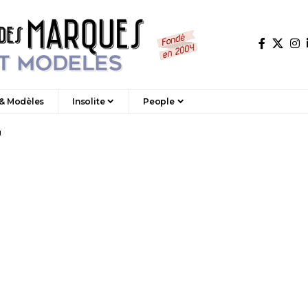
 & Modèles
Insolite
People
1