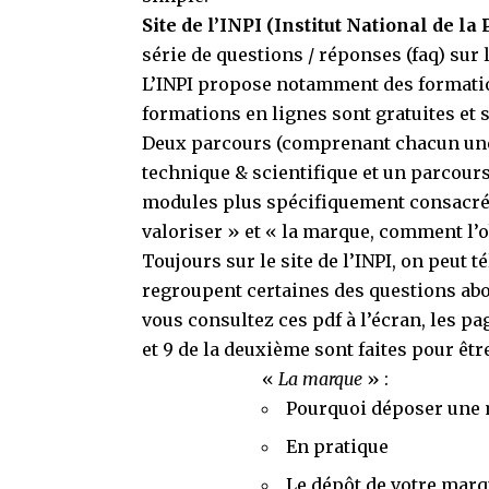
Site de l’INPI
(Institut National de la 
série de
questions / réponses
(faq) sur
L’INPI propose notamment des
formati
formations en lignes sont gratuites et 
Deux parcours
(comprenant chacun une 
technique & scientifique et un parcou
modules plus spécifiquement consacré
valoriser » et « la marque, comment l’ob
Toujours sur le site de l’INPI, on peut
regroupent certaines des questions abor
vous consultez ces pdf à l’écran, les pa
et 9 de la deuxième sont faites pour être
«
La marque
» :
Pourquoi déposer une 
En pratique
Le dépôt de votre marq