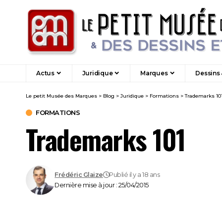
Actus
Juridique
Marques
Dessins
Le petit Musée des Marques
>
Blog
>
Juridique
>
Formations
>
Trademarks 10
FORMATIONS
Trademarks 101
Frédéric Glaize
Publié il y a 18 ans
Dernière mise à jour : 25/04/2015