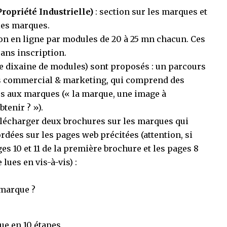
Propriété Industrielle)
:
section sur les marques
et
 les marques.
on en ligne
par modules de 20 à 25 mn chacun. Ces
sans inscription.
dixaine de modules) sont proposés : un parcours
rs commercial & marketing, qui comprend des
s aux marques (« la marque, une image à
tenir ? »).
 télécharger deux brochures sur les marques qui
dées sur les pages web précitées (attention, si
ges 10 et 11 de la première brochure et les pages 8
 lues en vis-à-vis) :
marque ?
ue en 10 étapes