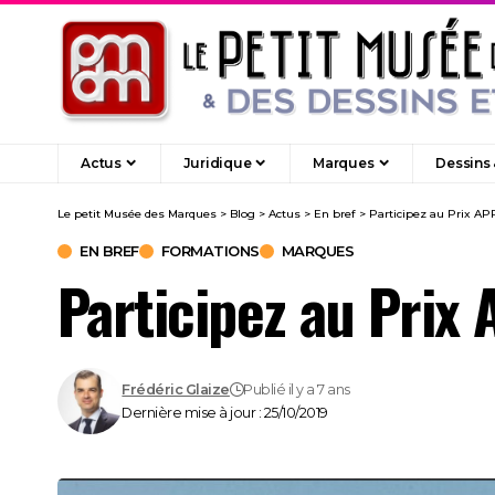
Actus
Juridique
Marques
Dessins
Le petit Musée des Marques
>
Blog
>
Actus
>
En bref
>
Participez au Prix A
EN BREF
FORMATIONS
MARQUES
Participez au Pri
Frédéric Glaize
Publié il y a 7 ans
Dernière mise à jour : 25/10/2019