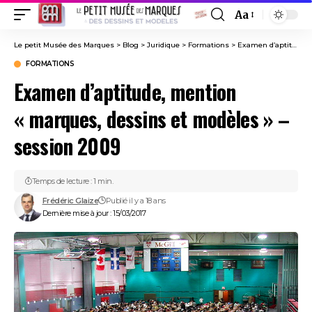
Aa
Font
Resizer
Le petit Musée des Marques
>
Blog
>
Juridique
>
Formations
>
Examen d’aptitude, mention « marques, dessins et modèles » – session 2009
FORMATIONS
Examen d’aptitude, mention
« marques, dessins et modèles » –
session 2009
Temps de lecture : 1 min.
Frédéric Glaize
Publié il y a 18 ans
Dernière mise à jour : 15/03/2017