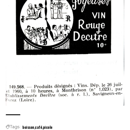
boisson
café
picole
Tags :