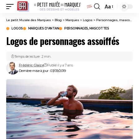
Aa
Font
Resizer
Le petit Musée des Marques
>
Blog
>
Marques
>
Logos
>
Personnages, mascottes
LOGOS
MARQUES D'ANTAN
PERSONNAGES, MASCOTTES
Logos de personnages assoiffés
Temps de lecture : 2 min.
Frédéric Glaize
Publié il y a 7 ans
Dernière mise à jour : 03/09/2019