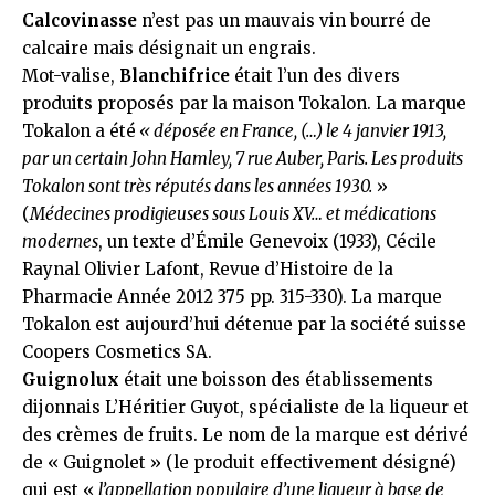
Calcovinasse
n’est pas un mauvais vin bourré de
calcaire mais désignait un engrais.
Mot-valise,
Blanchifrice
était l’un des divers
produits proposés par la maison Tokalon. La marque
Tokalon a été
« déposée en France, (…) le 4 janvier 1913,
par un certain John Hamley, 7 rue Auber, Paris. Les produits
Tokalon sont très réputés dans les années 1930.
»
(
Médecines prodigieuses sous Louis XV… et médications
modernes
, un texte d’Émile Genevoix (1933), Cécile
Raynal Olivier Lafont, Revue d’Histoire de la
Pharmacie Année 2012 375 pp. 315-330). La marque
Tokalon est aujourd’hui détenue par la société suisse
Coopers Cosmetics SA
.
Guignolux
était une boisson des établissements
dijonnais
L’Héritier Guyot
, spécialiste de la liqueur et
des crèmes de fruits. Le nom de la marque est dérivé
de « Guignolet » (le produit effectivement désigné)
qui est «
l’appellation populaire d’une liqueur à base de