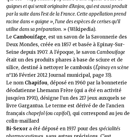
guignes et qui serait originaire d’Anjou, qui est aussi produit
par la suite dans l’est de la France. Cette appellation prend
racine dans « guigne », l’une des espèces de cerises qu’il
utilise dans sa préparation
. » (Wikipedia).
Le
Cambouifage
, est un savon de la Savonnerie des
Deux Mondes, créée en 1857 et basée à Epinay-Sur-
Seine depuis 1907. A l’époque, le savon
Cambouifage
était un des produits phares à base de sciure et de
silice, destiné à nettoyer le cambouis (
Épinay en scène
n°116 Février 2012
Journal municipal, page 33).
Le nom
Chapifou
,
déposé en 1960 par la bonneterie
déodatienne Lhemann Frère (qui a été en activité
jusqu’en 1991), désigne l’
un des 217 jeux
auxquels se
livre Gargantua. Le terme est dérivé de de l’ancien
français
chapefol
(ou
capifol
), qui correspond au jeu de
colin-maillard
Bi-Sexor
a été déposé en 1937 pour des
spécialités
pharmaceutique
s, sans autres précisions. C’est