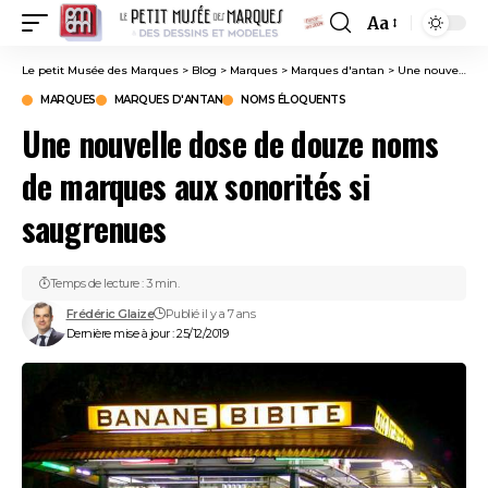
Aa
Font
Resizer
Le petit Musée des Marques
>
Blog
>
Marques
>
Marques d'antan
>
Une nouvelle dose de douze noms de marques aux sonorités si saugrenues
MARQUES
MARQUES D'ANTAN
NOMS ÉLOQUENTS
Une nouvelle dose de douze noms
de marques aux sonorités si
saugrenues
Temps de lecture : 3 min.
Frédéric Glaize
Publié il y a 7 ans
Dernière mise à jour : 25/12/2019