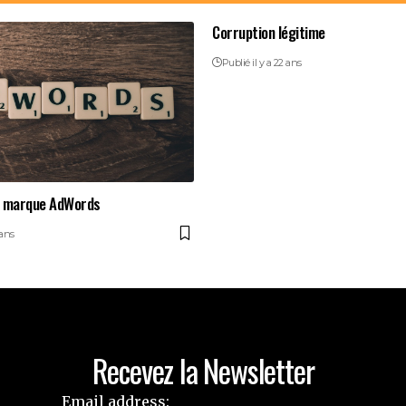
Corruption légitime
Publié il y a 22 ans
a marque AdWords
 ans
Recevez la Newsletter
Email address: