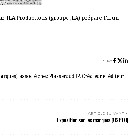
r, JLA Productions (
groupe JLA
) prépare-t’il un
Suivre
marques), associé chez
Plasseraud IP
. Créateur et éditeur
ARTICLE SUIVANT
Exposition sur les marques (USPTO)