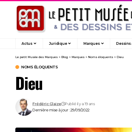
Actus
Juridique
Marques
Dessins
Le petit Musée des Marques
>
Blog
>
Marques
>
Noms éloquents
>
Dieu
NOMS ÉLOQUENTS
Dieu
Frédéric Glaize
Publié il y a 19 ans
Dernière mise à jour : 29/09/2022