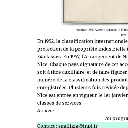
marque
Utile Nantes
, déposée le 19 ma
biscu
En 1952, la classification international
protection de la propriété industrielle
34 classes. En 1957, l’Arrangement de Ni
Nice. Chaque pays signataire de cet accor
soit à titre auxiliaire, et de faire figur
numéro de la classification des produit
enregistrées. Plusieurs fois révisée dep
Nice est entrée en vigueur le 1er janvie
classes de services
A suivre …
Au progra
Contact :
sgallizia@inpi.fr