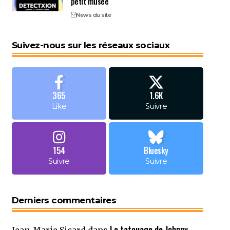
petit musée
News du site
Suivez-nous sur les réseaux sociaux
365
1.6K
Like
Suivre
154
Bluesky
Suivre
Suivre
Derniers commentaires
Le tatouage de Johnny
Jean-Marie Sicard
dans