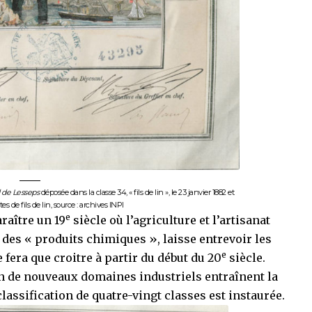
d de
Lesseps
déposée dans la classe 34, « fils de lin », le 23 janvier 1882 et
es de fils de lin, source : archives INPI
e
araître un 19
siècle où l’agriculture et l’artisanat
 des « produits chimiques », laisse entrevoir les
e
fera que croitre à partir du début du 20
siècle.
tion de nouveaux domaines industriels entraînent la
classification de quatre-vingt classes est instaurée.