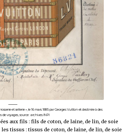
rrosserie et sellerie », le 16 mars 1885 par Georges Vuitton et destinée à des
es de voyages, source : archives INPI
s aux fils : fils de coton, de laine, de lin, de soie
s tissus : tissus de coton, de laine, de lin, de soie