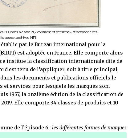
rs 1891 dans la classe 21, « confiserie et pâtisserie », et destinée à des
its, source : archives INPI
e établie par le Bureau international pour la
 (BIRPI) est adoptée en France. Elle comporte alors
ce institue la classification internationale dite de
d est tenu de l’appliquer, soit à titre principal,
er dans les documents et publications officiels le
s et services pour lesquels les marques sont
uis 1957, la onzième édition de la classification de
r 2019. Elle comporte 34 classes de produits et 10
mme de l’épisode 6 :
les différentes formes de marques