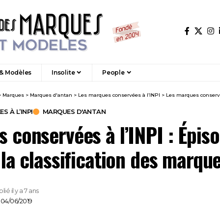
 & Modèles
Insolite
People
>
Marques
>
Marques d'antan
>
Les marques conservées à l’INPI
>
Les marques conservées à l’INPI : É
 À L’INPI
MARQUES D'ANTAN
 conservées à l’INPI : Épiso
 la classification des marqu
lié il y a 7 ans
: 04/06/2019