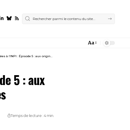
Aa
Font
Resizer
pisode 5 : aux origines de la classification des marques
de 5 : aux
es
Temps de lecture : 4 min.