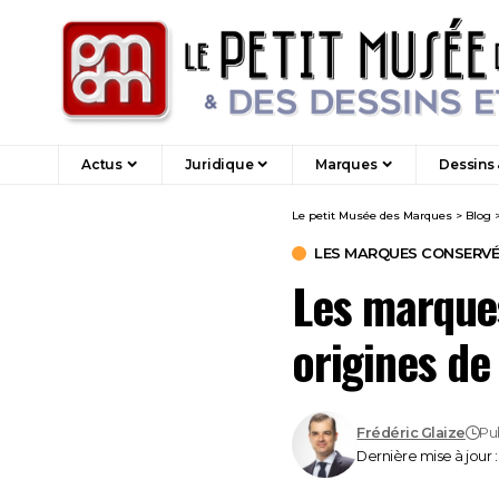
Actus
Juridique
Marques
Dessins
Le petit Musée des Marques
>
Blog
LES MARQUES CONSERVÉES
Les marques
origines de
Frédéric Glaize
Pub
Dernière mise à jour 